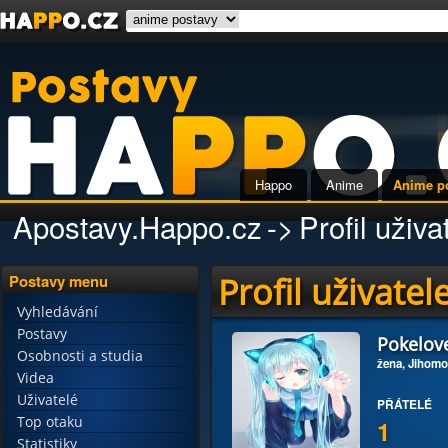
Happo
Anime
Anime p
Apostavy.Happo.cz
->
Profil uživ
Profil uživatel
Postavy menu
Vyhledávání
Postavy
Pokelove
Osobnosti a studia
žena, Jihomo
Videa
Uživatelé
PŘÁTELÉ
Top otaku
1
Statistiky