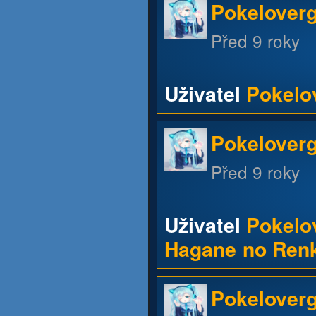
Pokeloverg
Před 9 roky
Uživatel
Pokelo
Pokeloverg
Před 9 roky
Uživatel
Pokelo
Hagane no Renk
Pokeloverg