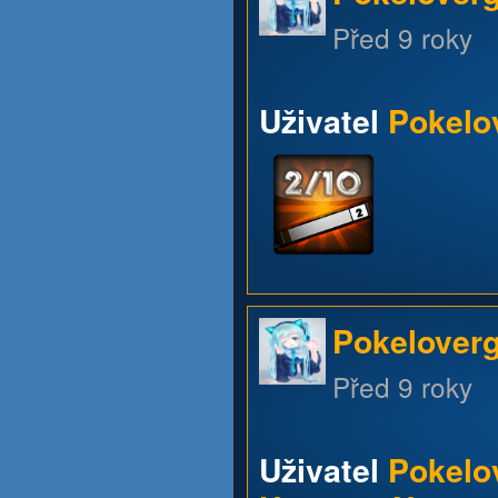
Před 9 roky
Uživatel
Pokelo
Pokeloverg
Před 9 roky
Uživatel
Pokelo