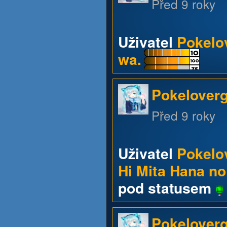
Před 9 roky
Uživatel
Pokelo
wa.
Pokeloverg
Před 9 roky
Uživatel
Pokelo
Hi Mita Hana n
pod statusem
Pokeloverg