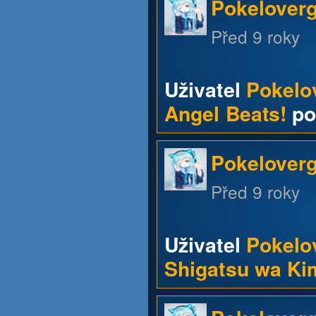
Pokeloverg
Před 9 roky
Uživatel
Pokelo
Angel Beats!
po
Pokeloverg
Před 9 roky
Uživatel
Pokelo
Shigatsu wa Ki